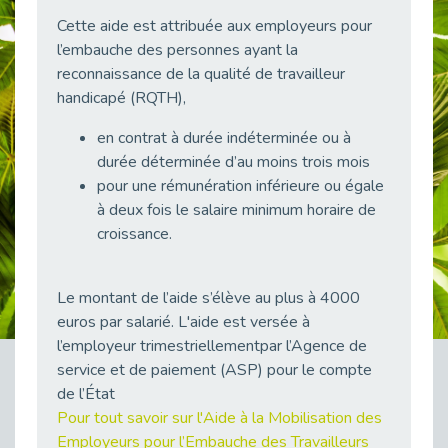
38 vidéos pour comprendre et agir durablement
Cette aide est attribuée aux employeurs pour
Publié le 04/05/2026
l’embauche des personnes ayant la
Le taux d’emploi direct dans la fonction publique dépasse 6 % en 2025
reconnaissance de la qualité de travailleur
Publié le 04/05/2026
handicapé (RQTH),
L'alternance : un tremplin vers l'emploi aussi pour les personnes en situation de handicap
en contrat à durée indéterminée ou à
Publié le 01/05/2026
durée déterminée d’au moins trois mois
Témoignage : Le parcours de Marc, 44 ans
pour une rémunération inférieure ou égale
Publié le 30/04/2026
à deux fois le salaire minimum horaire de
L’Aménagement Raisonnable : Un Levier pour l’Équité
croissance.
Publié le 29/04/2026
Optimiser son CV lorsqu’on est en situation de handicap
Le montant de l’aide s’élève au plus à 4000
Publié le 29/04/2026
euros par salarié. L'aide est versée à
28 avril : Agir ensemble pour une culture de prévention au travail
l’employeur trimestriellementpar l’Agence de
Publié le 27/04/2026
service et de paiement (ASP) pour le compte
Mobilisation pour l’alternance et le handicap
de l’État
Publié le 24/04/2026
Pour tout savoir sur l'Aide à la Mobilisation des
Employeurs pour l’Embauche des Travailleurs
Handicap moteur et emploi : réussir ses recrutements vidéo