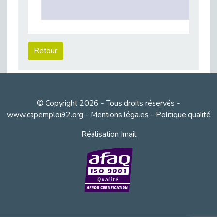
Publié le 11/04/2026
Transition Écologique : Les Cap Emploi 75,92 et 93 s’engagent pour un Numérique Responsable
Publié le 11/04/2026
Recrutement des seniors : Un levier de transformation pour les ETI franciliennes
Retour
Publié le 11/04/2026
"Dois-je préciser que je suis handicapé sur mon CV?"
Publié le 07/04/2026
Handicap psychique au travail : et si nous changions de regard - vidéo
© Copyright 2026 - Tous droits réservés -
Publié le 03/04/2026
www.capemploi92.org
-
Mentions légales
-
Politique qualité
Avril, mois de l’accompagnement dans l’emploi avec Cap emploi.
Publié le 01/04/2026
Réalisation Imail
Handicap invisible au travail : se taire ou parler? - vidéo
Publié le 31/03/2026
Journée mondiale de sensibilisation à l’autisme
Publié le 31/03/2026
CDD de reconversion : un nouveau contrat pour sécuriser le changement de métier.
Publié le 30/03/2026