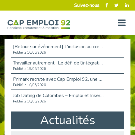
Suivez-nous
[Retour sur événement] L'inclusion au cœur de la Place de l'Emploi à La Défense !
Publié le 16/06/2026
Travailler autrement : Le défi de l'intégration des maladies chroniques en entreprise
Publié le 15/06/2026
Primark recrute avec Cap Emploi 92, une matinée couronnée de succès !
Publié le 10/06/2026
Job Dating de Colombes – Emploi et Insertion
Publié le 10/06/2026
Aborder l'entretien et la situation de handicap en toute confiance
Actualités
Publié le 09/06/2026
Retour sur l’atelier « Optimiser sa recherche d’emploi »
Publié le 02/06/2026