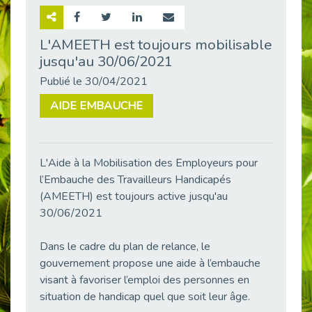
Retour sur la rencontre entre Cap Emploi 92 et Thales (Campus Meudon)
Publié le 02/06/2026
L'AMEETH est toujours mobilisable
jusqu'au 30/06/2021
Emploi & Handicap : Hachette Livre et Cap emploi 92 renforcent leur collaboration
Publié le 02/06/2026
Publié le 30/04/2021
Et si le handicap ne définissait plus la carrière ?
AIDE EMBAUCHE
Publié le 30/05/2026
« Confiance en soi et acceptation du handicap » : un levier puissant vers l’emploi
Publié le 22/05/2026
L'Aide à la Mobilisation des Employeurs pour
Handicap et emploi : une matinée pour briser les tabous
l’Embauche des Travailleurs Handicapés
Publié le 21/05/2026
(AMEETH) est toujours active jusqu'au
L’alternance : un levier stratégique pour recruter et inclure durablement
30/06/2021
Publié le 18/05/2026
Dans le cadre du plan de relance, le
Fibromyalgie : Quand la douleur invisible s’invite au bureau
Publié le 12/05/2026
gouvernement propose une aide à l’embauche
visant à favoriser l’emploi des personnes en
CAP EMPLOI 92 : L’inclusion portée à son sommet, bien au-delà des quotas
situation de handicap quel que soit leur âge.
Publié le 12/05/2026