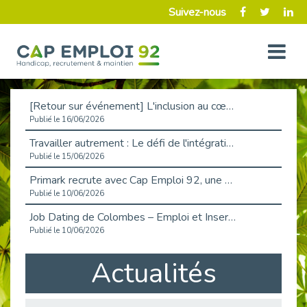
Suivez-nous
[Retour sur événement] L'inclusion au cœur de la Place de l'Emploi à La Défense !
Publié le 16/06/2026
Travailler autrement : Le défi de l'intégration des maladies chroniques en entreprise
Publié le 15/06/2026
Primark recrute avec Cap Emploi 92, une matinée couronnée de succès !
Publié le 10/06/2026
Job Dating de Colombes – Emploi et Insertion
Publié le 10/06/2026
Aborder l'entretien et la situation de handicap en toute confiance
Actualités
Publié le 09/06/2026
Retour sur l’atelier « Optimiser sa recherche d’emploi »
Publié le 02/06/2026