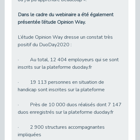
21 Mars : Plus qu’un symbole, un engagement pour l’inclusion
Publié le 16/03/2026
Dans le cadre du webinaire a été également
Décret de renouvellement de l'aide aux employeurs d'apprentis
présentée l’étude Opinion Way.
Publié le 13/03/2026
Développer la pair-aidance en santé mentale : guide pour les employeurs
L’étude Opinion Way dresse un constat très
Publié le 13/03/2026
positif du DuoDay2020 :
DOETH 2026 : lancement de la campagne pour les employeurs publics
Publié le 13/03/2026
· Au total, 12 404 employeurs qui se sont
inscrits sur la plateforme duoday.fr
Troubles DYS et monde du travail : mieux comprendre pour mieux accompagner _ vidéo
Publié le 13/03/2026
· 19 113 personnes en situation de
Employeurs privés et publics : vigilance face aux démarchages liés à l’OETH en 2026
handicap sont inscrites sur la plateforme
Publié le 10/03/2026
Handicap auditif en entreprise, aménagements pour sécuriser la communication - vidéo
· Près de 10 000 duos réalisés dont 7 147
Publié le 09/03/2026
duos enregistrés sur la plateforme duoday.fr
Talents et Handicap : Le Top 10 des métiers plébiscités dans les Hauts-de-Seine
Publié le 09/03/2026
· 2 900 structures accompagnantes
impliquées
Le Tournesol : Ce symbole discret qui change la vie des personnes en situation de handicap invisible