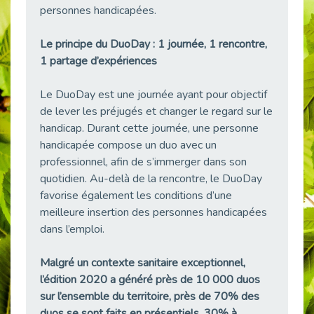
personnes handicapées.
38 vidéos pour comprendre et agir durablement
Publié le 04/05/2026
Le principe du DuoDay : 1 journée, 1 rencontre,
Le taux d’emploi direct dans la fonction publique dépasse 6 % en 2025
1 partage d’expériences
Publié le 04/05/2026
L'alternance : un tremplin vers l'emploi aussi pour les personnes en situation de handicap
Le DuoDay est une journée ayant pour objectif
Publié le 01/05/2026
de lever les préjugés et changer le regard sur le
Témoignage : Le parcours de Marc, 44 ans
handicap. Durant cette journée, une personne
Publié le 30/04/2026
handicapée compose un duo avec un
professionnel, afin de s’immerger dans son
L’Aménagement Raisonnable : Un Levier pour l’Équité
Publié le 29/04/2026
quotidien. Au-delà de la rencontre, le DuoDay
favorise également les conditions d’une
Optimiser son CV lorsqu’on est en situation de handicap
meilleure insertion des personnes handicapées
Publié le 29/04/2026
dans l’emploi.
28 avril : Agir ensemble pour une culture de prévention au travail
Publié le 27/04/2026
Malgré un contexte sanitaire exceptionnel,
Mobilisation pour l’alternance et le handicap
l’édition 2020 a généré près de 10 000 duos
Publié le 24/04/2026
sur l’ensemble du territoire, près de 70% des
duos se sont faits en présentiels, 30% à
Handicap moteur et emploi : réussir ses recrutements vidéo