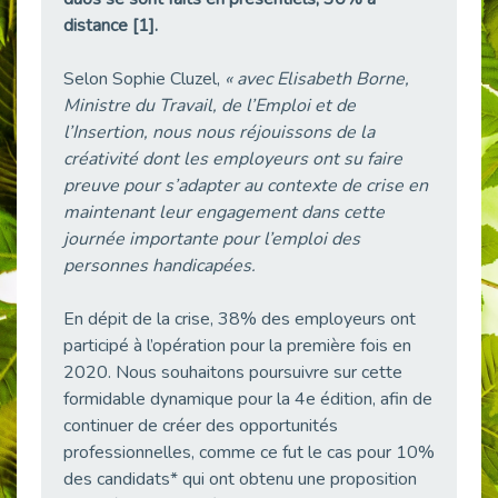
Publié le 23/04/2026
distance [1].
Témoignage : "Le maintien en emploi est un investissement, pas une contrainte."
Selon Sophie Cluzel,
« avec Elisabeth Borne,
Publié le 22/04/2026
Ministre du Travail, de l’Emploi et de
L’équipe de Cap Emploi 92 s’agrandit : Bienvenue à Charmila, Khoudia et Fadila !
l’Insertion, nous nous réjouissons de la
Publié le 20/04/2026
créativité dont les employeurs ont su faire
[RETOUR SUR] Une session de recrutement inclusive réussie à Asnières !
preuve pour s’adapter au contexte de crise en
Publié le 20/04/2026
maintenant leur engagement dans cette
journée importante pour l’emploi des
Emploi et Handicap : Une alliance de style entre Cap Emploi 92 et La Cravate Solidaire
Publié le 20/04/2026
personnes handicapées.
Cap Emploi 92 s'engage pour la santé mentale : La formation PSSM au cœur de l'accompagnement
En dépit de la crise, 38% des employeurs ont
Publié le 13/04/2026
participé à l’opération pour la première fois en
Recrutement et Handicap : Et si vous testiez avant de vous engager ?
2020. Nous souhaitons poursuivre sur cette
Publié le 13/04/2026
formidable dynamique pour la 4e édition, afin de
Journée mondiale de la maladie de Parkinson : Mieux comprendre pour mieux accompagner
continuer de créer des opportunités
Publié le 11/04/2026
professionnelles, comme ce fut le cas pour 10%
des candidats* qui ont obtenu une proposition
L’alternance pour tous : Cap Emploi 92 et Seine Ouest Entreprise et Emploi mobilisés à Boulogne-Billancourt