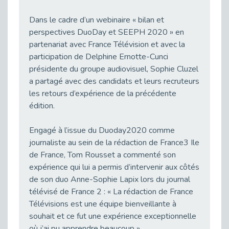
Besoin d’un appui ponctuel expertise handicap ?
Dans le cadre d’un webinaire « bilan et
Publié le 30/03/2026
perspectives DuoDay et SEEPH 2020 » en
Sport2Job Clichy : une édition altoséquanaise avec Cap Emploi 92.
partenariat avec France Télévision et avec la
Publié le 30/03/2026
participation de Delphine Ernotte-Cunci
Mieux appréhender les enjeux du handicap singulier en entreprise - vidéo
présidente du groupe audiovisuel, Sophie Cluzel
Publié le 27/03/2026
a partagé avec des candidats et leurs recruteurs
DOETH 2025: Fin de l'écrêtement
les retours d’expérience de la précédente
Publié le 24/03/2026
édition.
Déclarer son handicap à son employeur : un levier professionnel ?
Engagé à l’issue du Duoday2020 comme
Publié le 23/03/2026
journaliste au sein de la rédaction de France3 Ile
Le silence, l’autre face du recrutement : un appel au respect des candidats.
de France, Tom Rousset a commenté son
Publié le 23/03/2026
expérience qui lui a permis d’intervenir aux côtés
Synergie partenariale pour l'Inclusion Professionnelle chez Orange
de son duo Anne-Sophie Lapix lors du journal
Publié le 16/03/2026
télévisé de France 2 : « La rédaction de France
Télévisions est une équipe bienveillante à
Cap Emploi : L'accompagnement EXH c’est quoi ?
Publié le 16/03/2026
souhait et ce fut une expérience exceptionnelle
où j’ai pu apprendre beaucoup ».