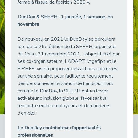
Publié le 11/04/2026
ferme à l’issue de l’édition 2020 ».
Transition Écologique : Les Cap Emploi 75,92 et 93 s’engagent pour un Numérique Responsable
DuoDay & SEEPH : 1 journée, 1 semaine, en
Publié le 11/04/2026
novembre
Recrutement des seniors : Un levier de transformation pour les ETI franciliennes
Publié le 11/04/2026
De nouveau en 2021 le DuoDay se déroulera
"Dois-je préciser que je suis handicapé sur mon CV?"
lors de la 25e édition de la SEEPH, organisée
Publié le 07/04/2026
du 15 au 21 novembre 2021. L’objectif, fixé par
ses co-organisateurs, LADAPT, l’Agefiph et le
Handicap psychique au travail : et si nous changions de regard - vidéo
Publié le 03/04/2026
FIPHFP, vise à proposer des actions concrètes
sur une semaine, pour faciliter le recrutement
Avril, mois de l’accompagnement dans l’emploi avec Cap emploi.
des personnes en situation de handicap. Tout
Publié le 01/04/2026
comme le DuoDay, la SEEPH est un levier
Handicap invisible au travail : se taire ou parler? - vidéo
activateur d’inclusion globale, favorisant la
Publié le 31/03/2026
rencontre entre employeurs et demandeurs
Journée mondiale de sensibilisation à l’autisme
d’emploi.
Publié le 31/03/2026
Le DuoDay contributeur d’opportunités
CDD de reconversion : un nouveau contrat pour sécuriser le changement de métier.
Publié le 30/03/2026
professionnelles