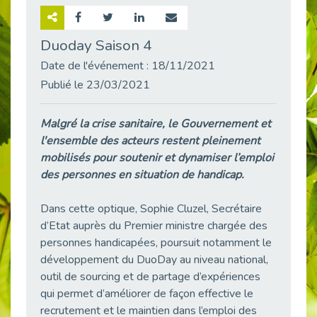
Retour sur la rencontre entre Cap Emploi 92 et Thales (Campus Meudon)
Publié le 02/06/2026
Duoday Saison 4
Emploi & Handicap : Hachette Livre et Cap emploi 92 renforcent leur collaboration
Date de l'événement : 18/11/2021
Publié le 02/06/2026
Publié le 23/03/2021
Et si le handicap ne définissait plus la carrière ?
Publié le 30/05/2026
Malgré la crise sanitaire, le Gouvernement et
« Confiance en soi et acceptation du handicap » : un levier puissant vers l’emploi
l'ensemble des acteurs restent pleinement
Publié le 22/05/2026
mobilisés pour soutenir et dynamiser l’emploi
des personnes en situation de handicap.
Handicap et emploi : une matinée pour briser les tabous
Publié le 21/05/2026
Dans cette optique, Sophie Cluzel, Secrétaire
L’alternance : un levier stratégique pour recruter et inclure durablement
d’Etat auprès du Premier ministre chargée des
Publié le 18/05/2026
personnes handicapées, poursuit notamment le
Fibromyalgie : Quand la douleur invisible s’invite au bureau
développement du DuoDay au niveau national,
Publié le 12/05/2026
outil de sourcing et de partage d’expériences
CAP EMPLOI 92 : L’inclusion portée à son sommet, bien au-delà des quotas
qui permet d’améliorer de façon effective le
Publié le 12/05/2026
recrutement et le maintien dans l’emploi des