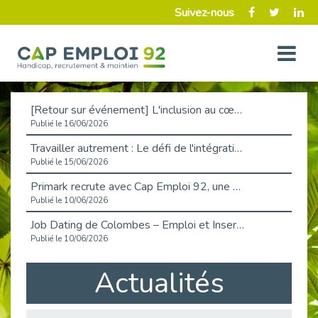
Suivez-nous
[Retour sur événement] L'inclusion au cœur de la Place de l'Emploi à La Défense !
Publié le 16/06/2026
Travailler autrement : Le défi de l'intégration des maladies chroniques en entreprise
Publié le 15/06/2026
Primark recrute avec Cap Emploi 92, une matinée couronnée de succès !
Publié le 10/06/2026
Job Dating de Colombes – Emploi et Insertion
Publié le 10/06/2026
Aborder l'entretien et la situation de handicap en toute confiance
Actualités
Publié le 09/06/2026
Retour sur l’atelier « Optimiser sa recherche d’emploi »
Publié le 02/06/2026