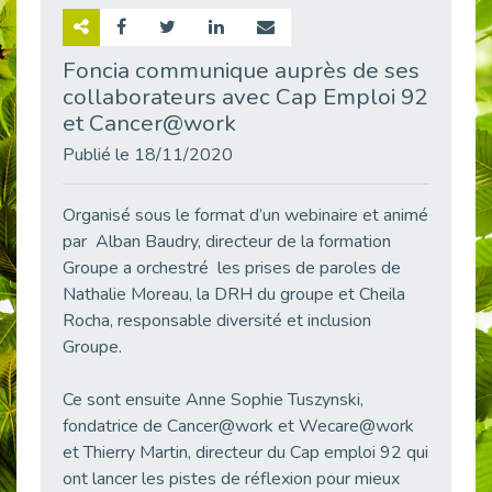
Retour sur la rencontre entre Cap Emploi 92 et Thales (Campus Meudon)
Publié le 02/06/2026
Foncia communique auprès de ses
collaborateurs avec Cap Emploi 92
Emploi & Handicap : Hachette Livre et Cap emploi 92 renforcent leur collaboration
Publié le 02/06/2026
et Cancer@work
Et si le handicap ne définissait plus la carrière ?
Publié le 18/11/2020
Publié le 30/05/2026
« Confiance en soi et acceptation du handicap » : un levier puissant vers l’emploi
Organisé sous le format d’un webinaire et animé
Publié le 22/05/2026
par Alban Baudry, directeur de la formation
Groupe a orchestré les prises de paroles de
Handicap et emploi : une matinée pour briser les tabous
Nathalie Moreau, la DRH du groupe et Cheila
Publié le 21/05/2026
Rocha, responsable diversité et inclusion
L’alternance : un levier stratégique pour recruter et inclure durablement
Groupe.
Publié le 18/05/2026
Fibromyalgie : Quand la douleur invisible s’invite au bureau
Ce sont ensuite Anne Sophie Tuszynski,
Publié le 12/05/2026
fondatrice de Cancer@work et Wecare@work
CAP EMPLOI 92 : L’inclusion portée à son sommet, bien au-delà des quotas
et Thierry Martin, directeur du Cap emploi 92 qui
Publié le 12/05/2026
ont lancer les pistes de réflexion pour mieux