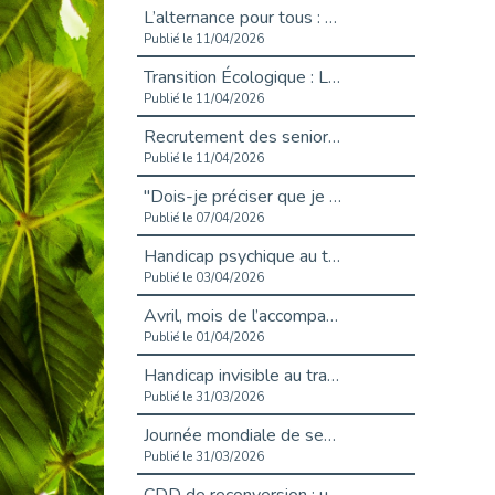
L’alternance pour tous : Cap Emploi 92 et Seine Ouest Entreprise et Emploi mobilisés à Boulogne-Billancourt
Publié le 11/04/2026
Transition Écologique : Les Cap Emploi 75,92 et 93 s’engagent pour un Numérique Responsable
Publié le 11/04/2026
Recrutement des seniors : Un levier de transformation pour les ETI franciliennes
Publié le 11/04/2026
"Dois-je préciser que je suis handicapé sur mon CV?"
Publié le 07/04/2026
Handicap psychique au travail : et si nous changions de regard - vidéo
Publié le 03/04/2026
Avril, mois de l’accompagnement dans l’emploi avec Cap emploi.
Publié le 01/04/2026
Handicap invisible au travail : se taire ou parler? - vidéo
Publié le 31/03/2026
Journée mondiale de sensibilisation à l’autisme
Publié le 31/03/2026