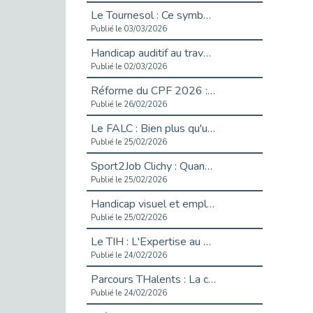
Le Tournesol : Ce symbole discret qui change la vie des personnes en situation de handicap invisible
Publié le 03/03/2026
Handicap auditif au travail : rendre l’invisible accessible
Publié le 02/03/2026
Réforme du CPF 2026 : Ce qui change ce printemps pour vos droits à la formation
Publié le 26/02/2026
Le FALC : Bien plus qu'une écriture, un levier d'inclusion
Publié le 25/02/2026
Sport2Job Clichy : Quand le terrain devient le plus beau des bureaux
Publié le 25/02/2026
Handicap visuel et emploi : lever les obstacles pour révéler les - vidéo
Publié le 25/02/2026
Le TIH : L'Expertise au Service de l'Inclusion
Publié le 24/02/2026
Parcours THalents : La complémentarité au service de l'Emploi.
Publié le 24/02/2026