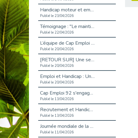
Handicap moteur et emploi : réussir ses recrutements vidéo
Publié le 23/04/2026
Témoignage : "Le maintien en emploi est un investissement, pas une contrainte."
Publié le 22/04/2026
L’équipe de Cap Emploi 92 s’agrandit : Bienvenue à Charmila, Khoudia et Fadila !
Publié le 20/04/2026
[RETOUR SUR] Une session de recrutement inclusive réussie à Asnières !
Publié le 20/04/2026
Emploi et Handicap : Une alliance de style entre Cap Emploi 92 et La Cravate Solidaire
Publié le 20/04/2026
Cap Emploi 92 s'engage pour la santé mentale : La formation PSSM au cœur de l'accompagnement
Publié le 13/04/2026
Recrutement et Handicap : Et si vous testiez avant de vous engager ?
Publié le 13/04/2026
Journée mondiale de la maladie de Parkinson : Mieux comprendre pour mieux accompagner
Publié le 11/04/2026