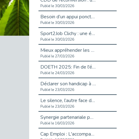
CDD de reconversion : un nouveau contrat pour sécuriser le changement de métier.
Publié le 30/03/2026
Besoin d’un appui ponctuel expertise handicap ?
Publié le 30/03/2026
Sport2Job Clichy : une édition altoséquanaise avec Cap Emploi 92.
Publié le 30/03/2026
Mieux appréhender les enjeux du handicap singulier en entreprise - vidéo
Publié le 27/03/2026
DOETH 2025: Fin de l'écrêtement
Publié le 24/03/2026
Déclarer son handicap à son employeur : un levier professionnel ?
Publié le 23/03/2026
Le silence, l’autre face du recrutement : un appel au respect des candidats.
Publié le 23/03/2026
Synergie partenariale pour l'Inclusion Professionnelle chez Orange
Publié le 16/03/2026
Cap Emploi : L'accompagnement EXH c’est quoi ?