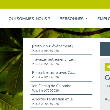
QUI SOMMES-NOUS ?
PERSONNES
EMPL
[Retour sur événement] L'inclusion au cœur de la Place de l'Emploi à La Défense !
Publié le 16/06/2026
Travailler autrement : Le défi de l'intégration des maladies chroniques en entreprise
Publié le 15/06/2026
Primark recrute avec Cap Emploi 92, une matinée couronnée de succès !
C
Publié le 10/06/2026
Job Dating de Colombes – Emploi et Insertion
Pu
Publié le 10/06/2026
Aborder l'entretien et la situation de handicap en toute confiance
Pou
Publié le 09/06/2026