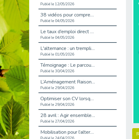
Publié le 12/05/2026
38 vidéos pour comprendre et agir durablement
Publié le 04/05/2026
Le taux d’emploi direct dans la fonction publique dépasse 6 % en 2025
Publié le 04/05/2026
L'alternance : un tremplin vers l'emploi aussi pour les personnes en situation de handicap
Publié le 01/05/2026
Témoignage : Le parcours de Marc, 44 ans
Publié le 30/04/2026
L’Aménagement Raisonnable : Un Levier pour l’Équité
Publié le 29/04/2026
Optimiser son CV lorsqu’on est en situation de handicap
Publié le 29/04/2026
28 avril : Agir ensemble pour une culture de prévention au travail
Publié le 27/04/2026
Mobilisation pour l’alternance et le handicap
R
Publié le 24/04/2026