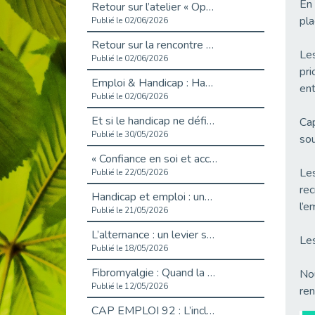
En 
Retour sur l’atelier « Optimiser sa recherche d’emploi »
pla
Publié le 02/06/2026
Retour sur la rencontre entre Cap Emploi 92 et Thales (Campus Meudon)
Les
Publié le 02/06/2026
pri
Emploi & Handicap : Hachette Livre et Cap emploi 92 renforcent leur collaboration
ent
Publié le 02/06/2026
Et si le handicap ne définissait plus la carrière ?
Cap
Publié le 30/05/2026
sou
« Confiance en soi et acceptation du handicap » : un levier puissant vers l’emploi
Les
Publié le 22/05/2026
rec
Handicap et emploi : une matinée pour briser les tabous
l’e
Publié le 21/05/2026
L’alternance : un levier stratégique pour recruter et inclure durablement
Les
Publié le 18/05/2026
Fibromyalgie : Quand la douleur invisible s’invite au bureau
Nou
Publié le 12/05/2026
ren
CAP EMPLOI 92 : L’inclusion portée à son sommet, bien au-delà des quotas