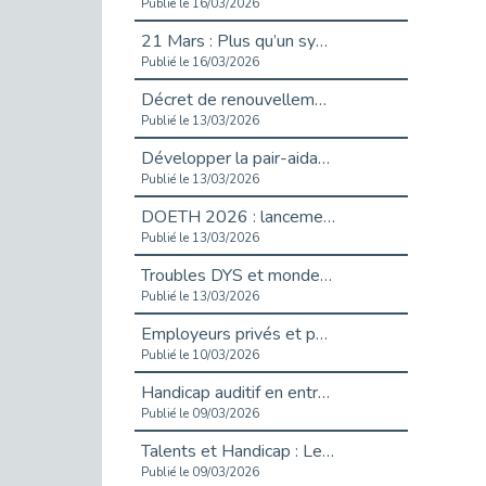
Publié le 16/03/2026
21 Mars : Plus qu’un symbole, un engagement pour l’inclusion
Publié le 16/03/2026
Décret de renouvellement de l'aide aux employeurs d'apprentis
Publié le 13/03/2026
Développer la pair-aidance en santé mentale : guide pour les employeurs
Publié le 13/03/2026
DOETH 2026 : lancement de la campagne pour les employeurs publics
Publié le 13/03/2026
Troubles DYS et monde du travail : mieux comprendre pour mieux accompagner _ vidéo
Publié le 13/03/2026
Employeurs privés et publics : vigilance face aux démarchages liés à l’OETH en 2026
Publié le 10/03/2026
Handicap auditif en entreprise, aménagements pour sécuriser la communication - vidéo
Publié le 09/03/2026
Talents et Handicap : Le Top 10 des métiers plébiscités dans les Hauts-de-Seine
Publié le 09/03/2026