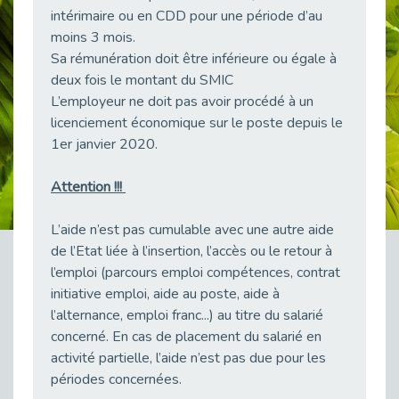
Publié le 11/04/2026
intérimaire ou en CDD pour une période d’au
Transition Écologique : Les Cap Emploi 75,92 et 93 s’engagent pour un Numérique Responsable
moins 3 mois.
Publié le 11/04/2026
Sa rémunération doit être inférieure ou égale à
deux fois le montant du SMIC
Recrutement des seniors : Un levier de transformation pour les ETI franciliennes
Publié le 11/04/2026
L’employeur ne doit pas avoir procédé à un
licenciement économique sur le poste depuis le
"Dois-je préciser que je suis handicapé sur mon CV?"
1er janvier 2020.
Publié le 07/04/2026
Handicap psychique au travail : et si nous changions de regard - vidéo
Attention !!!
Publié le 03/04/2026
Avril, mois de l’accompagnement dans l’emploi avec Cap emploi.
L’aide n’est pas cumulable avec une autre aide
Publié le 01/04/2026
de l’Etat liée à l’insertion, l’accès ou le retour à
l’emploi (parcours emploi compétences, contrat
Handicap invisible au travail : se taire ou parler? - vidéo
Publié le 31/03/2026
initiative emploi, aide au poste, aide à
l’alternance, emploi franc...) au titre du salarié
Journée mondiale de sensibilisation à l’autisme
concerné. En cas de placement du salarié en
Publié le 31/03/2026
activité partielle, l’aide n’est pas due pour les
CDD de reconversion : un nouveau contrat pour sécuriser le changement de métier.
périodes concernées.
Publié le 30/03/2026