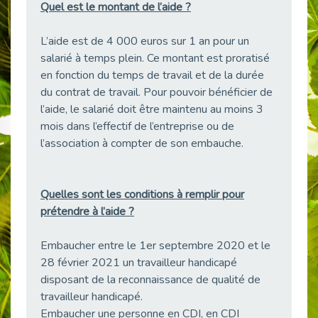
Quel est le montant de l’aide ?
Publié le 23/04/2026
Témoignage : "Le maintien en emploi est un investissement, pas une contrainte."
L’aide est de 4 000 euros sur 1 an pour un
Publié le 22/04/2026
salarié à temps plein. Ce montant est proratisé
en fonction du temps de travail et de la durée
L’équipe de Cap Emploi 92 s’agrandit : Bienvenue à Charmila, Khoudia et Fadila !
Publié le 20/04/2026
du contrat de travail. Pour pouvoir bénéficier de
l’aide, le salarié doit être maintenu au moins 3
[RETOUR SUR] Une session de recrutement inclusive réussie à Asnières !
mois dans l’effectif de l’entreprise ou de
Publié le 20/04/2026
l’association à compter de son embauche.
Emploi et Handicap : Une alliance de style entre Cap Emploi 92 et La Cravate Solidaire
Publié le 20/04/2026
Cap Emploi 92 s'engage pour la santé mentale : La formation PSSM au cœur de l'accompagnement
Quelles sont les conditions à remplir pour
Publié le 13/04/2026
prétendre à l’aide ?
Recrutement et Handicap : Et si vous testiez avant de vous engager ?
Publié le 13/04/2026
Embaucher entre le 1er septembre 2020 et le
28 février 2021 un travailleur handicapé
Journée mondiale de la maladie de Parkinson : Mieux comprendre pour mieux accompagner
disposant de la reconnaissance de qualité de
Publié le 11/04/2026
travailleur handicapé.
L’alternance pour tous : Cap Emploi 92 et Seine Ouest Entreprise et Emploi mobilisés à Boulogne-Billancourt
Embaucher une personne en CDI, en CDI