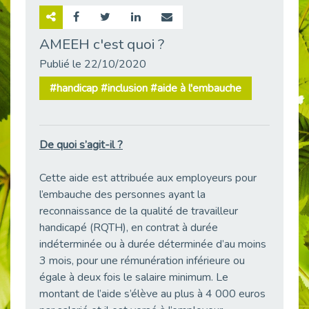
Retour sur la rencontre entre Cap Emploi 92 et Thales (Campus Meudon)
Publié le 02/06/2026
AMEEH c'est quoi ?
Emploi & Handicap : Hachette Livre et Cap emploi 92 renforcent leur collaboration
Publié le 22/10/2020
Publié le 02/06/2026
#handicap #inclusion #aide à l'embauche
Et si le handicap ne définissait plus la carrière ?
Publié le 30/05/2026
« Confiance en soi et acceptation du handicap » : un levier puissant vers l’emploi
De quoi s’agit-il ?
Publié le 22/05/2026
Handicap et emploi : une matinée pour briser les tabous
Cette aide est attribuée aux employeurs pour
Publié le 21/05/2026
l’embauche des personnes ayant la
L’alternance : un levier stratégique pour recruter et inclure durablement
reconnaissance de la qualité de travailleur
Publié le 18/05/2026
handicapé (RQTH), en contrat à durée
indéterminée ou à durée déterminée d’au moins
Fibromyalgie : Quand la douleur invisible s’invite au bureau
Publié le 12/05/2026
3 mois, pour une rémunération inférieure ou
égale à deux fois le salaire minimum. Le
CAP EMPLOI 92 : L’inclusion portée à son sommet, bien au-delà des quotas
montant de l’aide s’élève au plus à 4 000 euros
Publié le 12/05/2026