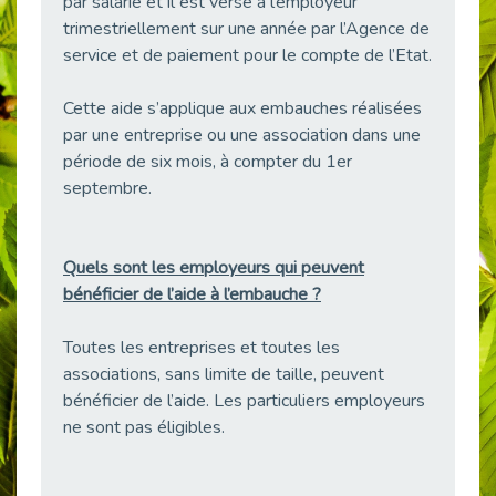
par salarié et il est versé à l’employeur
38 vidéos pour comprendre et agir durablement
trimestriellement sur une année par l’Agence de
Publié le 04/05/2026
service et de paiement pour le compte de l’Etat.
Le taux d’emploi direct dans la fonction publique dépasse 6 % en 2025
Publié le 04/05/2026
Cette aide s’applique aux embauches réalisées
par une entreprise ou une association dans une
L'alternance : un tremplin vers l'emploi aussi pour les personnes en situation de handicap
Publié le 01/05/2026
période de six mois, à compter du 1er
septembre.
Témoignage : Le parcours de Marc, 44 ans
Publié le 30/04/2026
L’Aménagement Raisonnable : Un Levier pour l’Équité
Quels sont les employeurs qui peuvent
Publié le 29/04/2026
bénéficier de l’aide à l’embauche ?
Optimiser son CV lorsqu’on est en situation de handicap
Publié le 29/04/2026
Toutes les entreprises et toutes les
associations, sans limite de taille, peuvent
28 avril : Agir ensemble pour une culture de prévention au travail
Publié le 27/04/2026
bénéficier de l’aide. Les particuliers employeurs
ne sont pas éligibles.
Mobilisation pour l’alternance et le handicap
Publié le 24/04/2026
Handicap moteur et emploi : réussir ses recrutements vidéo