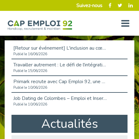
Suivez-nous
[Retour sur événement] L'inclusion au cœur de la Place de l'Emploi à La Défense !
Publié le 16/06/2026
Travailler autrement : Le défi de l'intégration des maladies chroniques en entreprise
Publié le 15/06/2026
Primark recrute avec Cap Emploi 92, une matinée couronnée de succès !
Publié le 10/06/2026
Job Dating de Colombes – Emploi et Insertion
Publié le 10/06/2026
Aborder l'entretien et la situation de handicap en toute confiance
Actualités
Publié le 09/06/2026
Retour sur l’atelier « Optimiser sa recherche d’emploi »
Publié le 02/06/2026