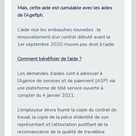
Besoin d’un appui ponctuel expertise handicap ?
Mais, cette aide est cumulable avec les aides
Publié le 30/03/2026
de l’Agefiph.
Sport2Job Clichy : une édition altoséquanaise avec Cap Emploi 92.
Publié le 30/03/2026
L’aide vise les embauches nouvelles : le
renouvellement d’un contrat débuté avant le
Mieux appréhender les enjeux du handicap singulier en entreprise - vidéo
1er septembre 2020 n’ouvre pas droit à l’aide.
Publié le 27/03/2026
DOETH 2025: Fin de l'écrêtement
Comment bénéficier de l’aide ?
Publié le 24/03/2026
Déclarer son handicap à son employeur : un levier professionnel ?
Les demandes d’aides sont à adresser à
Publié le 23/03/2026
l’Agence de services et de paiement (ASP) via
une plateforme de télé service ouverte à
Le silence, l’autre face du recrutement : un appel au respect des candidats.
Publié le 23/03/2026
compter du 4 janvier 2021.
Synergie partenariale pour l'Inclusion Professionnelle chez Orange
L’employeur devra fournir la copie du contrat de
Publié le 16/03/2026
travail, la copie de la pièce d’identité de son
Cap Emploi : L'accompagnement EXH c’est quoi ?
représentant et l’attestation justifiant de la
Publié le 16/03/2026
reconnaissance de la qualité de travailleur