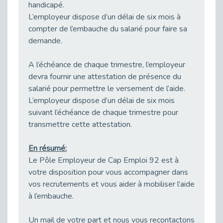
21 Mars : Plus qu’un symbole, un engagement pour l’inclusion
handicapé.
Publié le 16/03/2026
L’employeur dispose d’un délai de six mois à
compter de l’embauche du salarié pour faire sa
Décret de renouvellement de l'aide aux employeurs d'apprentis
Publié le 13/03/2026
demande.
Développer la pair-aidance en santé mentale : guide pour les employeurs
A l’échéance de chaque trimestre, l’employeur
Publié le 13/03/2026
devra fournir une attestation de présence du
DOETH 2026 : lancement de la campagne pour les employeurs publics
salarié pour permettre le versement de l’aide.
Publié le 13/03/2026
L’employeur dispose d’un délai de six mois
Troubles DYS et monde du travail : mieux comprendre pour mieux accompagner _ vidéo
suivant l’échéance de chaque trimestre pour
Publié le 13/03/2026
transmettre cette attestation.
Employeurs privés et publics : vigilance face aux démarchages liés à l’OETH en 2026
Publié le 10/03/2026
En résumé:
Le Pôle Employeur de Cap Emploi 92 est à
Handicap auditif en entreprise, aménagements pour sécuriser la communication - vidéo
votre disposition pour vous accompagner dans
Publié le 09/03/2026
vos recrutements et vous aider à mobiliser l’aide
Talents et Handicap : Le Top 10 des métiers plébiscités dans les Hauts-de-Seine
à l’embauche.
Publié le 09/03/2026
Le Tournesol : Ce symbole discret qui change la vie des personnes en situation de handicap invisible
Un mail de votre part et nous vous recontactons