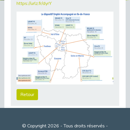
https://urlz.fr/dyrY
38 vidéos pour comprendre et agir durablement
Publié le 04/05/2026
Le taux d’emploi direct dans la fonction publique dépasse 6 % en 2025
Publié le 04/05/2026
L'alternance : un tremplin vers l'emploi aussi pour les personnes en situation de handicap
Publié le 01/05/2026
Témoignage : Le parcours de Marc, 44 ans
Publié le 30/04/2026
L’Aménagement Raisonnable : Un Levier pour l’Équité
Publié le 29/04/2026
Optimiser son CV lorsqu’on est en situation de handicap
Publié le 29/04/2026
Retour
28 avril : Agir ensemble pour une culture de prévention au travail
Publié le 27/04/2026
Mobilisation pour l’alternance et le handicap
Publié le 24/04/2026
© Copyright 2026 - Tous droits réservés -
Handicap moteur et emploi : réussir ses recrutements vidéo