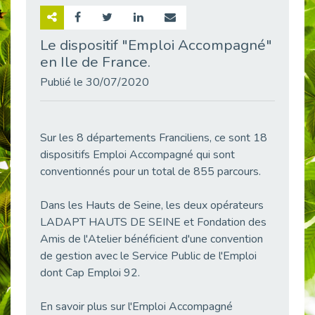
Retour sur la rencontre entre Cap Emploi 92 et Thales (Campus Meudon)
Publié le 02/06/2026
Le dispositif "Emploi Accompagné"
en Ile de France.
Emploi & Handicap : Hachette Livre et Cap emploi 92 renforcent leur collaboration
Publié le 02/06/2026
Publié le 30/07/2020
Et si le handicap ne définissait plus la carrière ?
Publié le 30/05/2026
« Confiance en soi et acceptation du handicap » : un levier puissant vers l’emploi
Sur les 8 départements Franciliens, ce sont 18
Publié le 22/05/2026
dispositifs Emploi Accompagné qui sont
conventionnés pour un total de 855 parcours.
Handicap et emploi : une matinée pour briser les tabous
Publié le 21/05/2026
Dans les Hauts de Seine, les deux opérateurs
L’alternance : un levier stratégique pour recruter et inclure durablement
LADAPT HAUTS DE SEINE et Fondation des
Publié le 18/05/2026
Amis de l'Atelier bénéficient d'une convention
Fibromyalgie : Quand la douleur invisible s’invite au bureau
de gestion avec le Service Public de l'Emploi
Publié le 12/05/2026
dont Cap Emploi 92.
CAP EMPLOI 92 : L’inclusion portée à son sommet, bien au-delà des quotas
Publié le 12/05/2026
En savoir plus sur l'Emploi Accompagné