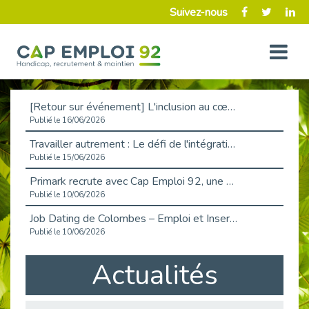
Suivez-nous
[Retour sur événement] L'inclusion au cœur de la Place de l'Emploi à La Défense !
Publié le 16/06/2026
Travailler autrement : Le défi de l'intégration des maladies chroniques en entreprise
Publié le 15/06/2026
Primark recrute avec Cap Emploi 92, une matinée couronnée de succès !
Publié le 10/06/2026
Job Dating de Colombes – Emploi et Insertion
Publié le 10/06/2026
Aborder l'entretien et la situation de handicap en toute confiance
Actualités
Publié le 09/06/2026
Retour sur l’atelier « Optimiser sa recherche d’emploi »
Publié le 02/06/2026