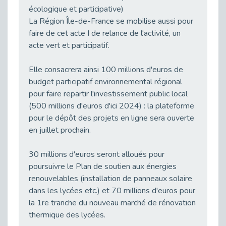
Quand la complémentarité est au service de la cause dans les Hauts de Seine
écologique et participative)
Publié le 24/10/2025
La Région Île-de-France se mobilise aussi pour
Matinale de sensibilisation à l’intelligence artificielle
faire de cet acte I de relance de l'activité, un
Publié le 24/10/2025
acte vert et participatif.
Clap de fin sur le Forum de la Boucle Nord de Seine à Gennevilliers !
Publié le 24/10/2025
Elle consacrera ainsi 100 millions d'euros de
budget participatif environnemental régional
Le Club "Les Entreprises s'engagent " compte sur Cap Emploi 92.
Publié le 24/10/2025
pour faire repartir l'investissement public local
(500 millions d'euros d'ici 2024) : la plateforme
Un candidat de Cap Emploi 92 lauréat Francilien des Trophées de la reconversion Ile de France.
pour le dépôt des projets en ligne sera ouverte
Publié le 30/09/2025
en juillet prochain.
[Fonction publique & Handicap] Détails sur les aides
Publié le 29/09/2025
30 millions d'euros seront alloués pour
Participez à notre prochain salon en ligne exclusivement dédié au recrutement de talents en situation de handicap
poursuivre le Plan de soutien aux énergies
Publié le 29/09/2025
renouvelables (installation de panneaux solaire
dans les lycées etc.) et 70 millions d'euros pour
Cap emploi est intervenu au ministère de la Justice
Publié le 26/09/2025
la 1re tranche du nouveau marché de rénovation
thermique des lycées.
[Fonction publique & Handicap] Vous êtes agent de la fonction publique ?