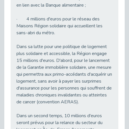
Publié le 02/02/2026
en lien avec la Banque alimentaire ;
Changer de métier quand le handicap survient : l’accompagnement de Cap Emploi 92
· 4 millions d'euros pour le réseau des
Publié le 28/01/2026
Maisons Région solidaire qui accueillent les
Webinaire RPE / ESAT : des outils concrets pour renforcer les parcours professionnels des personnes en ESAT
sans-abri du métro.
Publié le 28/01/2026
Inclusion des personnes handicapées : un levier de performance encore sous-estimé
Dans sa lutte pour une politique de logement
Publié le 26/01/2026
plus solidaire et accessible, la Région engage
15 millions d'euros. D'abord, pour le lancement
Chargé de mission employeur chez Cap Emploi 92, le saviez-vous?
Publié le 26/01/2026
de la Garantie immobilière solidaire, une mesure
qui permettra aux primo-accédants d'acquérir un
UN NOUVEAU MOTIF DE CDD FIGURE DANS LE CODE DU TRAVAIL : LE CDD « DE RECONVERSION »
logement, sans avoir à payer les surprimes
Publié le 19/01/2026
d'assurance pour les personnes qui souffrent de
[Cap’Handicook 2026] Nouvelle édition 2026
maladies chroniques invalidantes ou atteintes
Publié le 16/01/2026
de cancer (convention AERAS).
Pourquoi parler de handicap en entreprise ne devrait plus être tabou
Publié le 14/01/2026
Dans un second temps, 10 millions d'euros
seront prévus pour la relance du secteur du
Conventions FIPHFP, les évolutions 2026.
Publié le 13/01/2026