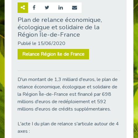
Retour sur la rencontre entre Cap Emploi 92 et Thales (Campus Meudon)
Publié le 02/06/2026
Plan de relance économique,
écologique et solidaire de la
Emploi & Handicap : Hachette Livre et Cap emploi 92 renforcent leur collaboration
Publié le 02/06/2026
Région Île-de-France
Et si le handicap ne définissait plus la carrière ?
Publié le 15/06/2020
Publié le 30/05/2026
Relance Région Ile de France
« Confiance en soi et acceptation du handicap » : un levier puissant vers l’emploi
Publié le 22/05/2026
Handicap et emploi : une matinée pour briser les tabous
D'un montant de 1,3 milliard d'euros, le plan de
Publié le 21/05/2026
relance économique, écologique et solidaire de
L’alternance : un levier stratégique pour recruter et inclure durablement
la Région Île-de-France est financé par 698
Publié le 18/05/2026
millions d'euros de redéploiement et 592
millions d'euros de crédits supplémentaires.
Fibromyalgie : Quand la douleur invisible s’invite au bureau
Publié le 12/05/2026
L'acte I du plan de relance s'articule autour de 4
CAP EMPLOI 92 : L’inclusion portée à son sommet, bien au-delà des quotas
axes :
Publié le 12/05/2026