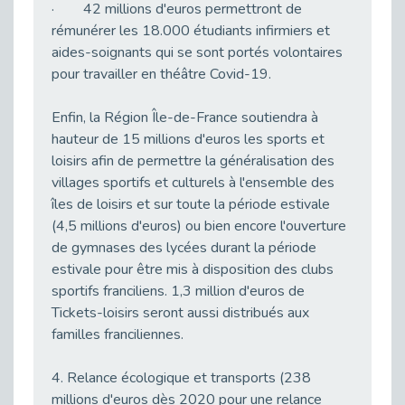
· 42 millions d'euros permettront de
Synergies territoriales pour la prévention de la désinsertion professionnelle
rémunérer les 18.000 étudiants infirmiers et
Publié le 18/11/2025
aides-soignants qui se sont portés volontaires
Référent Handicap, de quoi parle-t-on ?
pour travailler en théâtre Covid-19.
Publié le 17/11/2025
Accueillir un nouveau collègue en situation de handicap : un engagement collectif
Enfin, la Région Île-de-France soutiendra à
Publié le 05/11/2025
hauteur de 15 millions d'euros les sports et
loisirs afin de permettre la généralisation des
L'édition 2025 de Handijob est de retour.
Publié le 05/11/2025
villages sportifs et culturels à l'ensemble des
îles de loisirs et sur toute la période estivale
134 participants au webinaire dédié à l’entrée dans la Fonction publique
(4,5 millions d'euros) ou bien encore l'ouverture
Publié le 04/11/2025
de gymnases des lycées durant la période
Forum emploi & handicap 2025 à Asnières
estivale pour être mis à disposition des clubs
Publié le 27/10/2025
sportifs franciliens. 1,3 million d'euros de
Duoday 2025, on est est où sur les Hauts de Seine.
Tickets-loisirs seront aussi distribués aux
Publié le 24/10/2025
familles franciliennes.
#duoday, tout le mode connait.... sauf que....
Publié le 24/10/2025
4. Relance écologique et transports (238
millions d'euros dès 2020 pour une relance