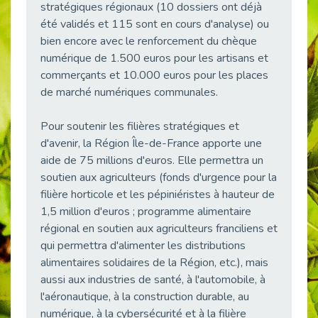
stratégiques régionaux (10 dossiers ont déjà
Publié le 23/04/2026
été validés et 115 sont en cours d'analyse) ou
Témoignage : "Le maintien en emploi est un investissement, pas une contrainte."
bien encore avec le renforcement du chèque
Publié le 22/04/2026
numérique de 1.500 euros pour les artisans et
commerçants et 10.000 euros pour les places
L’équipe de Cap Emploi 92 s’agrandit : Bienvenue à Charmila, Khoudia et Fadila !
Publié le 20/04/2026
de marché numériques communales.
[RETOUR SUR] Une session de recrutement inclusive réussie à Asnières !
Pour soutenir les filières stratégiques et
Publié le 20/04/2026
d'avenir, la Région Île-de-France apporte une
Emploi et Handicap : Une alliance de style entre Cap Emploi 92 et La Cravate Solidaire
aide de 75 millions d'euros. Elle permettra un
Publié le 20/04/2026
soutien aux agriculteurs (fonds d'urgence pour la
Cap Emploi 92 s'engage pour la santé mentale : La formation PSSM au cœur de l'accompagnement
filière horticole et les pépiniéristes à hauteur de
Publié le 13/04/2026
1,5 million d'euros ; programme alimentaire
régional en soutien aux agriculteurs franciliens et
Recrutement et Handicap : Et si vous testiez avant de vous engager ?
Publié le 13/04/2026
qui permettra d'alimenter les distributions
alimentaires solidaires de la Région, etc.), mais
Journée mondiale de la maladie de Parkinson : Mieux comprendre pour mieux accompagner
aussi aux industries de santé, à l'automobile, à
Publié le 11/04/2026
l'aéronautique, à la construction durable, au
L’alternance pour tous : Cap Emploi 92 et Seine Ouest Entreprise et Emploi mobilisés à Boulogne-Billancourt
numérique, à la cybersécurité et à la filière