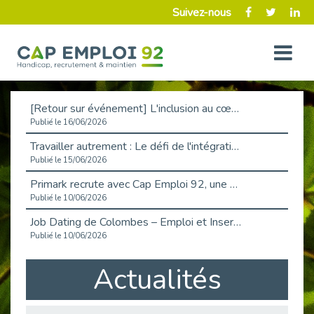
Suivez-nous
[Retour sur événement] L'inclusion au cœur de la Place de l'Emploi à La Défense !
Publié le 16/06/2026
Travailler autrement : Le défi de l'intégration des maladies chroniques en entreprise
Publié le 15/06/2026
Primark recrute avec Cap Emploi 92, une matinée couronnée de succès !
Publié le 10/06/2026
Job Dating de Colombes – Emploi et Insertion
Publié le 10/06/2026
Aborder l'entretien et la situation de handicap en toute confiance
Actualités
Publié le 09/06/2026
Retour sur l’atelier « Optimiser sa recherche d’emploi »
Publié le 02/06/2026