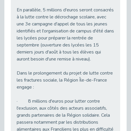
Arrêt de travail et maintien en emploi
Publié le 09/02/2026
En parallèle, 5 millions d'euros seront consacrés
à la lutte contre le décrochage scolaire, avec
Parler de son handicap en entretien d’embauche ne relève ni d’une obligation légale ni d’un aveu intime - vidéo
une 3e campagne d'appel de tous les jeunes
Publié le 09/02/2026
identifiés et l'organisation de campus d'été dans
Quel salaire pour les alternants en 2026 ?
les lycées pour préparer la rentrée de
Publié le 06/02/2026
septembre (ouverture des lycées les 15
Succès pour nos webinaires Fonction publique et handicap
derniers jours d'août à tous les élèves qui
Publié le 06/02/2026
auront besoin d'une remise à niveau).
Un nouveau motif de CDD figure dans le Code du travail : le CDD « de reconversion »
Publié le 05/02/2026
Dans le prolongement du projet de lutte contre
les fractures sociale, la Région Île-de-France
Immersion Facilitée -Comment utiliser la plateforme ?
engage :
Publié le 05/02/2026
Nouvelles technologies et handicap : vers un travail plus accessible
· 8 millions d'euros pour lutter contre
Publié le 04/02/2026
l'exclusion, aux côtés des acteurs associatifs,
Bientôt le séminaire national des équipes Cap emploi !
grands partenaires de la Région solidaire. Cela
Publié le 03/02/2026
passera notamment par les distributions
alimentaires aux Franciliens les plus en difficulté
On est passé du bureau au stade pour favoriser les recrutements