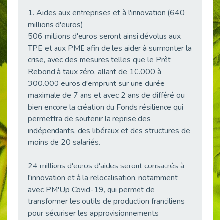
38 vidéos pour comprendre et agir durablement
1. Aides aux entreprises et à l'innovation (640
Publié le 04/05/2026
millions d'euros)
Le taux d’emploi direct dans la fonction publique dépasse 6 % en 2025
506 millions d'euros seront ainsi dévolus aux
Publié le 04/05/2026
TPE et aux PME afin de les aider à surmonter la
crise, avec des mesures telles que le Prêt
L'alternance : un tremplin vers l'emploi aussi pour les personnes en situation de handicap
Publié le 01/05/2026
Rebond à taux zéro, allant de 10.000 à
300.000 euros d'emprunt sur une durée
Témoignage : Le parcours de Marc, 44 ans
maximale de 7 ans et avec 2 ans de différé ou
Publié le 30/04/2026
bien encore la création du Fonds résilience qui
L’Aménagement Raisonnable : Un Levier pour l’Équité
permettra de soutenir la reprise des
Publié le 29/04/2026
indépendants, des libéraux et des structures de
Optimiser son CV lorsqu’on est en situation de handicap
moins de 20 salariés.
Publié le 29/04/2026
24 millions d'euros d'aides seront consacrés à
28 avril : Agir ensemble pour une culture de prévention au travail
Publié le 27/04/2026
l'innovation et à la relocalisation, notamment
avec PM'Up Covid-19, qui permet de
Mobilisation pour l’alternance et le handicap
transformer les outils de production franciliens
Publié le 24/04/2026
pour sécuriser les approvisionnements
Handicap moteur et emploi : réussir ses recrutements vidéo