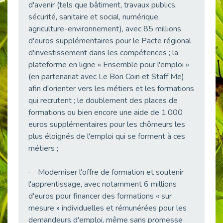
21 Mars : Plus qu’un symbole, un engagement pour l’inclusion
d'avenir (tels que bâtiment, travaux publics,
Publié le 16/03/2026
sécurité, sanitaire et social, numérique,
agriculture-environnement), avec 85 millions
Décret de renouvellement de l'aide aux employeurs d'apprentis
Publié le 13/03/2026
d'euros supplémentaires pour le Pacte régional
d'investissement dans les compétences ; la
Développer la pair-aidance en santé mentale : guide pour les employeurs
plateforme en ligne « Ensemble pour l'emploi »
Publié le 13/03/2026
(en partenariat avec Le Bon Coin et Staff Me)
DOETH 2026 : lancement de la campagne pour les employeurs publics
afin d'orienter vers les métiers et les formations
Publié le 13/03/2026
qui recrutent ; le doublement des places de
Troubles DYS et monde du travail : mieux comprendre pour mieux accompagner _ vidéo
formations ou bien encore une aide de 1.000
Publié le 13/03/2026
euros supplémentaires pour les chômeurs les
plus éloignés de l'emploi qui se forment à ces
Employeurs privés et publics : vigilance face aux démarchages liés à l’OETH en 2026
Publié le 10/03/2026
métiers ;
Handicap auditif en entreprise, aménagements pour sécuriser la communication - vidéo
· Moderniser l'offre de formation et soutenir
Publié le 09/03/2026
l'apprentissage, avec notamment 6 millions
Talents et Handicap : Le Top 10 des métiers plébiscités dans les Hauts-de-Seine
d'euros pour financer des formations « sur
Publié le 09/03/2026
mesure » individuelles et rémunérées pour les
Le Tournesol : Ce symbole discret qui change la vie des personnes en situation de handicap invisible
demandeurs d'emploi, même sans promesse