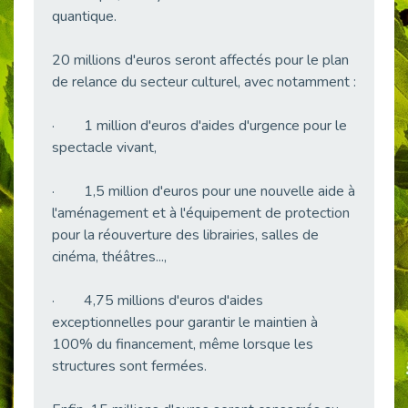
Publié le 11/04/2026
quantique.
Transition Écologique : Les Cap Emploi 75,92 et 93 s’engagent pour un Numérique Responsable
Publié le 11/04/2026
20 millions d'euros seront affectés pour le plan
de relance du secteur culturel, avec notamment :
Recrutement des seniors : Un levier de transformation pour les ETI franciliennes
Publié le 11/04/2026
· 1 million d'euros d'aides d'urgence pour le
"Dois-je préciser que je suis handicapé sur mon CV?"
spectacle vivant,
Publié le 07/04/2026
Handicap psychique au travail : et si nous changions de regard - vidéo
· 1,5 million d'euros pour une nouvelle aide à
Publié le 03/04/2026
l'aménagement et à l'équipement de protection
Avril, mois de l’accompagnement dans l’emploi avec Cap emploi.
pour la réouverture des librairies, salles de
Publié le 01/04/2026
cinéma, théâtres...,
Handicap invisible au travail : se taire ou parler? - vidéo
Publié le 31/03/2026
· 4,75 millions d'euros d'aides
exceptionnelles pour garantir le maintien à
Journée mondiale de sensibilisation à l’autisme
100% du financement, même lorsque les
Publié le 31/03/2026
structures sont fermées.
CDD de reconversion : un nouveau contrat pour sécuriser le changement de métier.
Publié le 30/03/2026