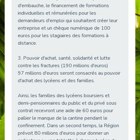
Publié le 03/03/2026
d'embauche, le financement de formations
individuelles et rémunérées pour les
Handicap auditif au travail : rendre l’invisible accessible
Publié le 02/03/2026
demandeurs d'emploi qui souhaitent créer leur
entreprise et un chèque numérique de 100
Réforme du CPF 2026 : Ce qui change ce printemps pour vos droits à la formation
euros pour les stagiaires des formations à
Publié le 26/02/2026
distance.
Le FALC : Bien plus qu'une écriture, un levier d'inclusion
Publié le 25/02/2026
3. Pouvoir d'achat, santé, solidarité et lutte
Sport2Job Clichy : Quand le terrain devient le plus beau des bureaux
contre les fractures (190 millions d'euros)
Publié le 25/02/2026
97 millions d'euros seront consacrés au pouvoir
d'achat des lycéens et des familles.
Handicap visuel et emploi : lever les obstacles pour révéler les - vidéo
Publié le 25/02/2026
Ainsi, les familles des lycéens boursiers et
Le TIH : L'Expertise au Service de l'Inclusion
demi-pensionnaires du public et du privé sous
Publié le 24/02/2026
contrat recevront une aide de 60 euros pour
Parcours THalents : La complémentarité au service de l'Emploi.
pallier le manque de la cantine pendant le
Publié le 24/02/2026
confinement. Dans un second temps, la Région
Prévention de l’inaptitude : Anticiper pour ne pas subir grâce au duo Médecine du Travail & Cap Emploi 92
prévoit 80 millions d'euros pour donner un
Publié le 20/02/2026