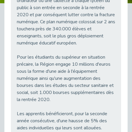
ordinateur ou une tablette à chaque lycéen du
public à son entrée en seconde à la rentrée
Sensibilisation des équipes de France Travail Antony à l’offre de services de Cap emploi
Publié le 19/02/2026
2020 et par conséquent lutter contre la fracture
numérique. Ce plan numérique colossal sur 2 ans
L’acculturation des collaborateurs de France Travail se poursuit sur les Hauts de Seine.
touchera près de 340.000 élèves et
Publié le 19/02/2026
enseignants, soit le plus gros déploiement
Réunion des Teams TH du bassin GPSO : cap sur 2026
numérique éducatif européen.
Publié le 18/02/2026
Châtillon : Un franc succès pour le forum « Réussir Sans Attendre »
Pour les étudiants du supérieur en situation
Publié le 16/02/2026
précaire, la Région engage 10 millions d'euros
sous la forme d'une aide à l'équipement
Rédiger un CV et une lettre de motivation pour la fonction publique ne s’improvise pas - vidéo
Publié le 13/02/2026
numérique ainsi qu'une augmentation des
bourses dans les études du secteur sanitaire et
Synergie entre Cap Emploi 92 et l'Espace Insertion de Boulogne
social, soit 1.000 bourses supplémentaires dès
Publié le 12/02/2026
la rentrée 2020.
Un nouvel outil gratuit d'autodiagnostic sur l'emploi et le handicap pour les employeurs
Publié le 12/02/2026
Les apprentis bénéficieront, pour la seconde
Prévention des TMS : les subventions du Fipu en 2026
année consécutive, d'une hausse de 5% des
Publié le 09/02/2026
aides individuelles qui leurs sont allouées.