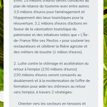
Enfin, 15 millions d'euros seront consacrés au
Besoin d’un appui ponctuel expertise handicap ?
plan de relance du tourisme avec entre autres
Publié le 30/03/2026
3,5 millions d'euros pour l'aménagement et
l'équipement des lieux touristiques pour la
Sport2Job Clichy : une édition altoséquanaise avec Cap Emploi 92.
Publié le 30/03/2026
réouverture, 3,1 millions d'euros d'actions en
faveur de la valorisation touristique du
Mieux appréhender les enjeux du handicap singulier en entreprise - vidéo
patrimoine et des initiatives telles que « L'Île-
Publié le 27/03/2026
de-France fête ses Restos » pour soutenir les
DOETH 2025: Fin de l'écrêtement
restaurateurs et célébrer la filière agricole et
Publié le 24/03/2026
des métiers de bouche (1 million d'euros).
Déclarer son handicap à son employeur : un levier professionnel ?
Publié le 23/03/2026
2. Lutte contre le chômage et accélération du
retour à l'emploi (230 millions d'euros)
Le silence, l’autre face du recrutement : un appel au respect des candidats.
Publié le 23/03/2026
230 millions d'euros seront consacrés au
doublement et à la modernisation de l'offre de
Synergie partenariale pour l'Inclusion Professionnelle chez Orange
formation pour aider les chômeurs au retour
Publié le 16/03/2026
vers l'emploi, à travers 2 stratégies :
Cap Emploi : L'accompagnement EXH c’est quoi ?
Publié le 16/03/2026
· Orienter vers les secteurs en tensions et