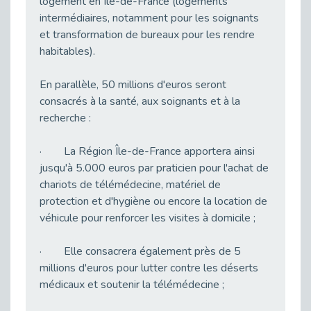
logement en Île-de-France (logements
intermédiaires, notamment pour les soignants
La santé mentale, un enjeu collectif – Notre engagement chez Cap Emploi 92 !
et transformation de bureaux pour les rendre
Publié le 12/01/2026
habitables).
2026 s’ouvre par une parole partagée sur le handicap et l’emploi public.
Publié le 06/01/2026
En parallèle, 50 millions d'euros seront
HandiMatch : la solution pour rapprocher talents et entreprises inclusives
consacrés à la santé, aux soignants et à la
Publié le 05/01/2026
recherche :
Parcours inspirants : ils ont construit leur carrière avec un handicap avec l’aide de Cap Emploi 92
Publié le 05/01/2026
· La Région Île-de-France apportera ainsi
jusqu'à 5.000 euros par praticien pour l'achat de
Handicap invisible au travail : ce que les entreprises ne voient pas
chariots de télémédecine, matériel de
Publié le 16/12/2025
protection et d'hygiène ou encore la location de
Forum de recrutement – Plongée dans le monde industriel
véhicule pour renforcer les visites à domicile ;
Publié le 16/12/2025
Qu'est-ce que le référent handicap en entreprise ?
· Elle consacrera également près de 5
Publié le 16/12/2025
millions d'euros pour lutter contre les déserts
médicaux et soutenir la télémédecine ;
"Santé et performance : l’ergonomie physique, visuelle et auditive"
Publié le 15/12/2025