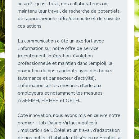
un arrêt quasi-total, nos collaborateurs ont
38 vidéos pour comprendre et agir durablement
maintenu leur travail de recherche de potentiels,
Publié le 04/05/2026
de rapprochement offre/demande et de suivi de
Le taux d’emploi direct dans la fonction publique dépasse 6 % en 2025
ces actions.
Publié le 04/05/2026
L'alternance : un tremplin vers l'emploi aussi pour les personnes en situation de handicap
La communication a été un axe fort avec
Publié le 01/05/2026
l’information sur notre offre de service
Témoignage : Le parcours de Marc, 44 ans
(recrutement, intégration, évolution
Publié le 30/04/2026
professionnelle et maintien dans l’emploi), la
promotion de nos candidats avec des books
L’Aménagement Raisonnable : Un Levier pour l’Équité
(alternance et par secteur d’activité),
Publié le 29/04/2026
l’information sur les mesures d’aide aux
Optimiser son CV lorsqu’on est en situation de handicap
employeurs et notamment les mesures
Publié le 29/04/2026
AGEFIPH, FIPHFP et OETH.
28 avril : Agir ensemble pour une culture de prévention au travail
Publié le 27/04/2026
Coté innovation, nous avons mis en œuvre notre
Mobilisation pour l’alternance et le handicap
premier « Job Dating Virtuel » grâce à
Publié le 24/04/2026
l’implication de L’Oréal et un travail d’adaptation
de nos outils, d’habitude utilisés en présentiel, a
Handicap moteur et emploi : réussir ses recrutements vidéo