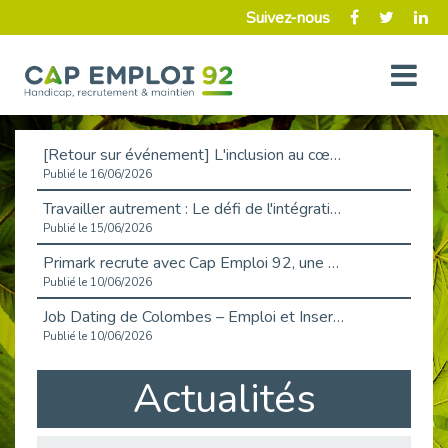
Suivez-nous
[Retour sur événement] L'inclusion au cœur de la Place de l'Emploi à La Défense !
Publié le 16/06/2026
Travailler autrement : Le défi de l'intégration des maladies chroniques en entreprise
Publié le 15/06/2026
Primark recrute avec Cap Emploi 92, une matinée couronnée de succès !
Publié le 10/06/2026
Job Dating de Colombes – Emploi et Insertion
Publié le 10/06/2026
Aborder l'entretien et la situation de handicap en toute confiance
Actualités
Publié le 09/06/2026
Retour sur l’atelier « Optimiser sa recherche d’emploi »
Publié le 02/06/2026