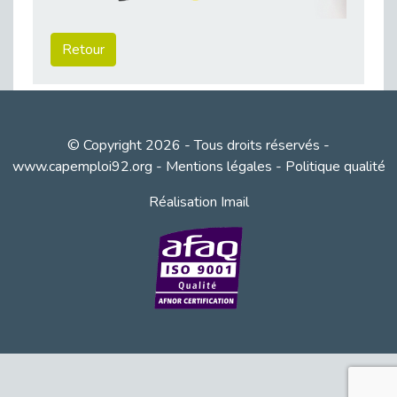
Besoin d’un appui ponctuel expertise handicap ?
Publié le 30/03/2026
Retour
Sport2Job Clichy : une édition altoséquanaise avec Cap Emploi 92.
Publié le 30/03/2026
Mieux appréhender les enjeux du handicap singulier en entreprise - vidéo
Publié le 27/03/2026
© Copyright 2026 - Tous droits réservés -
DOETH 2025: Fin de l'écrêtement
www.capemploi92.org
-
Mentions légales
-
Politique qualité
Publié le 24/03/2026
Réalisation Imail
Déclarer son handicap à son employeur : un levier professionnel ?
Publié le 23/03/2026
Le silence, l’autre face du recrutement : un appel au respect des candidats.
Publié le 23/03/2026
Synergie partenariale pour l'Inclusion Professionnelle chez Orange
Publié le 16/03/2026
Cap Emploi : L'accompagnement EXH c’est quoi ?
Publié le 16/03/2026