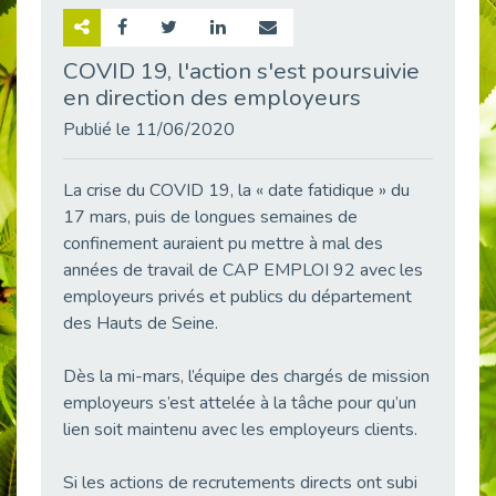
Retour sur la rencontre entre Cap Emploi 92 et Thales (Campus Meudon)
Publié le 02/06/2026
COVID 19, l'action s'est poursuivie
en direction des employeurs
Emploi & Handicap : Hachette Livre et Cap emploi 92 renforcent leur collaboration
Publié le 02/06/2026
Publié le 11/06/2020
Et si le handicap ne définissait plus la carrière ?
Publié le 30/05/2026
La crise du COVID 19, la « date fatidique » du
« Confiance en soi et acceptation du handicap » : un levier puissant vers l’emploi
17 mars, puis de longues semaines de
Publié le 22/05/2026
confinement auraient pu mettre à mal des
années de travail de CAP EMPLOI 92 avec les
Handicap et emploi : une matinée pour briser les tabous
employeurs privés et publics du département
Publié le 21/05/2026
des Hauts de Seine.
L’alternance : un levier stratégique pour recruter et inclure durablement
Publié le 18/05/2026
Dès la mi-mars, l’équipe des chargés de mission
Fibromyalgie : Quand la douleur invisible s’invite au bureau
employeurs s’est attelée à la tâche pour qu’un
Publié le 12/05/2026
lien soit maintenu avec les employeurs clients.
CAP EMPLOI 92 : L’inclusion portée à son sommet, bien au-delà des quotas
Publié le 12/05/2026
Si les actions de recrutements directs ont subi