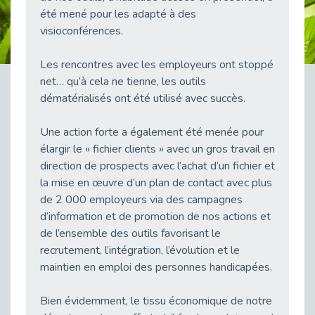
été mené pour les adapté à des
Publié le 23/04/2026
visioconférences.
Témoignage : "Le maintien en emploi est un investissement, pas une contrainte."
Publié le 22/04/2026
Les rencontres avec les employeurs ont stoppé
L’équipe de Cap Emploi 92 s’agrandit : Bienvenue à Charmila, Khoudia et Fadila !
net… qu’à cela ne tienne, les outils
Publié le 20/04/2026
dématérialisés ont été utilisé avec succès.
[RETOUR SUR] Une session de recrutement inclusive réussie à Asnières !
Publié le 20/04/2026
Une action forte a également été menée pour
élargir le « fichier clients » avec un gros travail en
Emploi et Handicap : Une alliance de style entre Cap Emploi 92 et La Cravate Solidaire
direction de prospects avec l’achat d’un fichier et
Publié le 20/04/2026
la mise en œuvre d’un plan de contact avec plus
Cap Emploi 92 s'engage pour la santé mentale : La formation PSSM au cœur de l'accompagnement
de 2 000 employeurs via des campagnes
Publié le 13/04/2026
d’information et de promotion de nos actions et
Recrutement et Handicap : Et si vous testiez avant de vous engager ?
de l’ensemble des outils favorisant le
Publié le 13/04/2026
recrutement, l’intégration, l’évolution et le
Journée mondiale de la maladie de Parkinson : Mieux comprendre pour mieux accompagner
maintien en emploi des personnes handicapées.
Publié le 11/04/2026
Bien évidemment, le tissu économique de notre
L’alternance pour tous : Cap Emploi 92 et Seine Ouest Entreprise et Emploi mobilisés à Boulogne-Billancourt