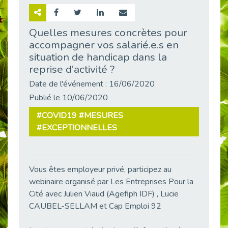
Retour sur la rencontre entre Cap Emploi 92 et Thales (Campus Meudon)
Publié le 02/06/2026
Quelles mesures concrètes pour
accompagner vos salarié.e.s en
Emploi & Handicap : Hachette Livre et Cap emploi 92 renforcent leur collaboration
Publié le 02/06/2026
situation de handicap dans la
reprise d’activité ?
Et si le handicap ne définissait plus la carrière ?
Publié le 30/05/2026
Date de l'événement : 16/06/2020
Publié le 10/06/2020
« Confiance en soi et acceptation du handicap » : un levier puissant vers l’emploi
Publié le 22/05/2026
#COVID19 #MESURES
Handicap et emploi : une matinée pour briser les tabous
#EXCEPTIONNELLES
Publié le 21/05/2026
L’alternance : un levier stratégique pour recruter et inclure durablement
Publié le 18/05/2026
Vous êtes employeur privé, participez au
Fibromyalgie : Quand la douleur invisible s’invite au bureau
webinaire organisé par Les Entreprises Pour la
Publié le 12/05/2026
Cité avec Julien Viaud (Agefiph IDF) , Lucie
CAUBEL-SELLAM et Cap Emploi 92
CAP EMPLOI 92 : L’inclusion portée à son sommet, bien au-delà des quotas
Publié le 12/05/2026