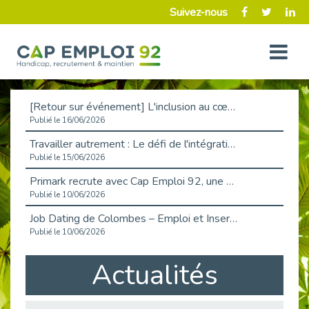
Suivez-nous
[Retour sur événement] L'inclusion au cœur de la Place de l'Emploi à La Défense !
Publié le 16/06/2026
Travailler autrement : Le défi de l'intégration des maladies chroniques en entreprise
Publié le 15/06/2026
Primark recrute avec Cap Emploi 92, une matinée couronnée de succès !
Publié le 10/06/2026
Job Dating de Colombes – Emploi et Insertion
Publié le 10/06/2026
Aborder l'entretien et la situation de handicap en toute confiance
Actualités
Publié le 09/06/2026
Retour sur l’atelier « Optimiser sa recherche d’emploi »
Publié le 02/06/2026