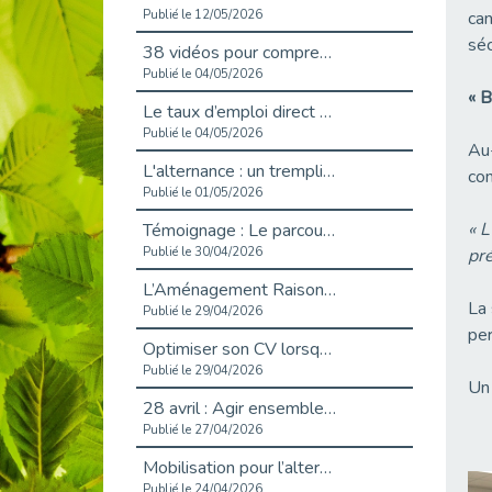
Publié le 12/05/2026
can
séc
38 vidéos pour comprendre et agir durablement
Publié le 04/05/2026
« B
Le taux d’emploi direct dans la fonction publique dépasse 6 % en 2025
Publié le 04/05/2026
Au-
L'alternance : un tremplin vers l'emploi aussi pour les personnes en situation de handicap
con
Publié le 01/05/2026
« L
Témoignage : Le parcours de Marc, 44 ans
Publié le 30/04/2026
pré
L’Aménagement Raisonnable : Un Levier pour l’Équité
La 
Publié le 29/04/2026
per
Optimiser son CV lorsqu’on est en situation de handicap
Publié le 29/04/2026
Un 
28 avril : Agir ensemble pour une culture de prévention au travail
Publié le 27/04/2026
Mobilisation pour l’alternance et le handicap
Publié le 24/04/2026