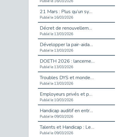
Publié le 16/03/2026
21 Mars : Plus qu’un symbole, un engagement pour l’inclusion
Publié le 16/03/2026
Décret de renouvellement de l'aide aux employeurs d'apprentis
Publié le 13/03/2026
Développer la pair-aidance en santé mentale : guide pour les employeurs
Publié le 13/03/2026
DOETH 2026 : lancement de la campagne pour les employeurs publics
Publié le 13/03/2026
Troubles DYS et monde du travail : mieux comprendre pour mieux accompagner _ vidéo
Publié le 13/03/2026
Employeurs privés et publics : vigilance face aux démarchages liés à l’OETH en 2026
Publié le 10/03/2026
Handicap auditif en entreprise, aménagements pour sécuriser la communication - vidéo
Publié le 09/03/2026
Talents et Handicap : Le Top 10 des métiers plébiscités dans les Hauts-de-Seine
Publié le 09/03/2026