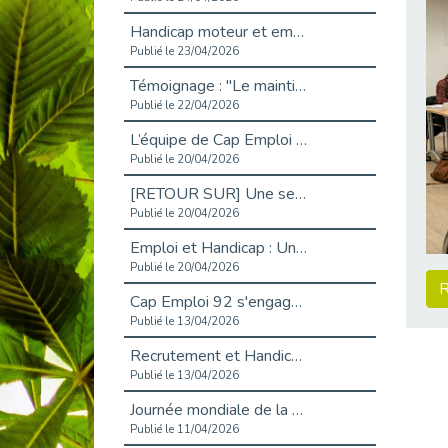
Handicap moteur et emploi : réussir ses recrutements vidéo
Publié le 23/04/2026
Témoignage : "Le maintien en emploi est un investissement, pas une contrainte."
Publié le 22/04/2026
L’équipe de Cap Emploi 92 s’agrandit : Bienvenue à Charmila, Khoudia et Fadila !
Publié le 20/04/2026
[RETOUR SUR] Une session de recrutement inclusive réussie à Asnières !
Publié le 20/04/2026
Emploi et Handicap : Une alliance de style entre Cap Emploi 92 et La Cravate Solidaire
Publié le 20/04/2026
R
Cap Emploi 92 s'engage pour la santé mentale : La formation PSSM au cœur de l'accompagnement
Publié le 13/04/2026
Recrutement et Handicap : Et si vous testiez avant de vous engager ?
Publié le 13/04/2026
Journée mondiale de la maladie de Parkinson : Mieux comprendre pour mieux accompagner
Publié le 11/04/2026