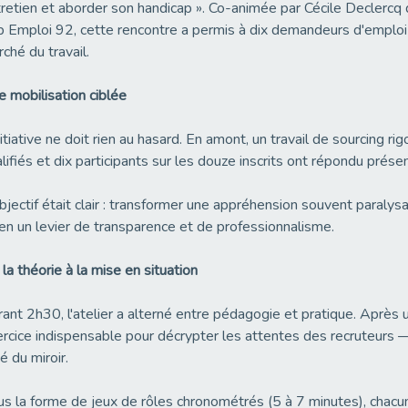
retien et aborder son handicap ». Co-animée par Cécile Decler
 Emploi 92, cette rencontre a permis à dix demandeurs d'emploi 
ché du travail.
 mobilisation ciblée
nitiative ne doit rien au hasard. En amont, un travail de sourcing r
lifiés et dix participants sur les douze inscrits ont répondu prése
bjectif était clair : transformer une appréhension souvent paraly
n un levier de transparence et de professionnalisme.
la théorie à la mise en situation
ant 2h30, l'atelier a alterné entre pédagogie et pratique. Après 
rcice indispensable pour décrypter les attentes des recruteurs —
é du miroir.
s la forme de jeux de rôles chronométrés (5 à 7 minutes), chacun