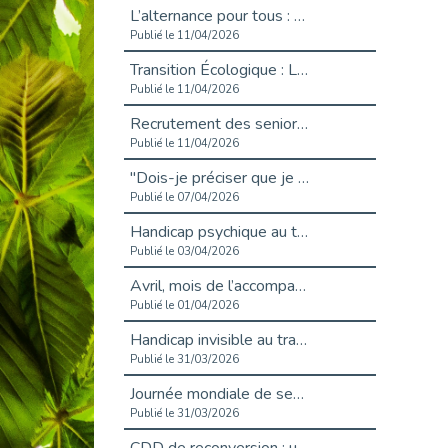
L’alternance pour tous : Cap Emploi 92 et Seine Ouest Entreprise et Emploi mobilisés à Boulogne-Billancourt
Publié le 11/04/2026
Transition Écologique : Les Cap Emploi 75,92 et 93 s’engagent pour un Numérique Responsable
Publié le 11/04/2026
Recrutement des seniors : Un levier de transformation pour les ETI franciliennes
Publié le 11/04/2026
"Dois-je préciser que je suis handicapé sur mon CV?"
Publié le 07/04/2026
Handicap psychique au travail : et si nous changions de regard - vidéo
Publié le 03/04/2026
Avril, mois de l’accompagnement dans l’emploi avec Cap emploi.
Publié le 01/04/2026
Handicap invisible au travail : se taire ou parler? - vidéo
Publié le 31/03/2026
Journée mondiale de sensibilisation à l’autisme
Publié le 31/03/2026