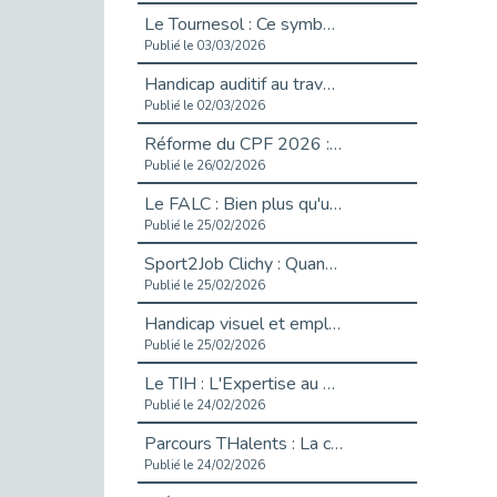
Le Tournesol : Ce symbole discret qui change la vie des personnes en situation de handicap invisible
Publié le 03/03/2026
Handicap auditif au travail : rendre l’invisible accessible
Publié le 02/03/2026
Réforme du CPF 2026 : Ce qui change ce printemps pour vos droits à la formation
Publié le 26/02/2026
Le FALC : Bien plus qu'une écriture, un levier d'inclusion
Publié le 25/02/2026
Sport2Job Clichy : Quand le terrain devient le plus beau des bureaux
Publié le 25/02/2026
Handicap visuel et emploi : lever les obstacles pour révéler les - vidéo
Publié le 25/02/2026
Le TIH : L'Expertise au Service de l'Inclusion
Publié le 24/02/2026
Parcours THalents : La complémentarité au service de l'Emploi.
Publié le 24/02/2026