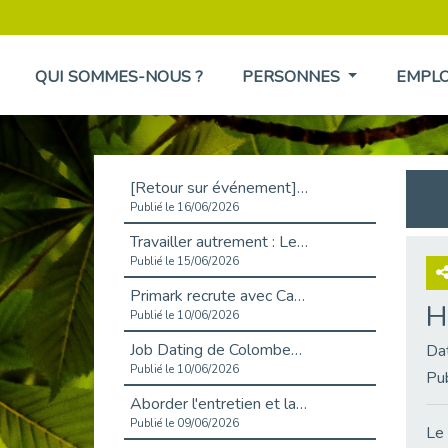
QUI SOMMES-NOUS ?
PERSONNES
EMPL
[Retour sur événement] L'inclusion au cœur de la Place de l'Emploi à La Défense !
Publié le 16/06/2026
Travailler autrement : Le défi de l'intégration des maladies chroniques en entreprise
Publié le 15/06/2026
Primark recrute avec Cap Emploi 92, une matinée couronnée de succès !
H
Publié le 10/06/2026
Job Dating de Colombes – Emploi et Insertion
Da
Publié le 10/06/2026
Pu
Aborder l'entretien et la situation de handicap en toute confiance
Publié le 09/06/2026
Le 