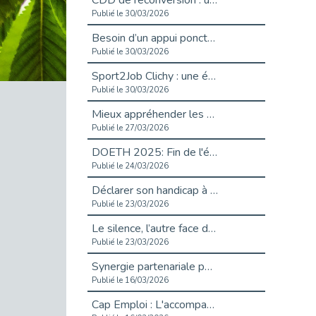
CDD de reconversion : un nouveau contrat pour sécuriser le changement de métier.
Publié le 30/03/2026
Besoin d’un appui ponctuel expertise handicap ?
Publié le 30/03/2026
Sport2Job Clichy : une édition altoséquanaise avec Cap Emploi 92.
Publié le 30/03/2026
Mieux appréhender les enjeux du handicap singulier en entreprise - vidéo
Publié le 27/03/2026
DOETH 2025: Fin de l'écrêtement
Publié le 24/03/2026
Déclarer son handicap à son employeur : un levier professionnel ?
Publié le 23/03/2026
Le silence, l’autre face du recrutement : un appel au respect des candidats.
Publié le 23/03/2026
Synergie partenariale pour l'Inclusion Professionnelle chez Orange
Publié le 16/03/2026
Cap Emploi : L'accompagnement EXH c’est quoi ?