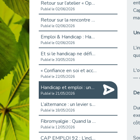
ent
Retour sur l’atelier « Optimiser sa recherche d’emploi »
Publié le 02/06/2026
Cap
mar
Retour sur la rencontre entre Cap Emploi 92 et Thales (Campus Meudon)
Publié le 02/06/2026
Une
Emploi & Handicap : Hachette Livre et Cap emploi 92 renforcent leur collaboration
Publié le 02/06/2026
L’i
Et si le handicap ne définissait plus la carrière ?
qua
Publié le 30/05/2026
L'o
« Confiance en soi et acceptation du handicap » : un levier puissant vers l’emploi
Publié le 22/05/2026
— e
Handicap et emploi : une matinée pour briser les tabous
De 
Publié le 21/05/2026
L’alternance : un levier stratégique pour recruter et inclure durablement
Dur
Publié le 18/05/2026
exe
Fibromyalgie : Quand la douleur invisible s’invite au bureau
côt
Publié le 12/05/2026
Sou
CAP EMPLOI 92 : L’inclusion portée à son sommet, bien au-delà des quotas